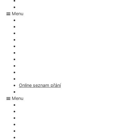
Co si mám přát k narozeninám?
Rezervace svatebních darů
Menu
Wishlist aplikace
Vánoční aplikace
Aplikace na dárky
Svatební aplikace
Co si mám přát k narozeninám?
Rezervace svatebních darů
Appka na nákupní seznam
Co si mám přát k Vánocům
Seznam dárků – rezervace
Jakou adresu má Ježíšek
Online seznam přání
Dárky pro miminko
Menu
Appka na nákupní seznam
Co si mám přát k Vánocům
Seznam dárků – rezervace
Jakou adresu má Ježíšek
Online seznam přání
Dárky pro miminko