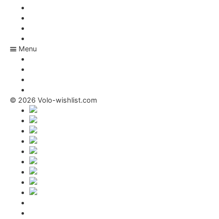
Kariéra ve Tvé zemi
Nabídka pro E-shopy
FAQ
Magazín
Menu
Kariéra ve Tvé zemi
Nabídka pro E-shopy
FAQ
Magazín
© 2026 Volo-wishlist.com
Podmínky užití
Kontakt