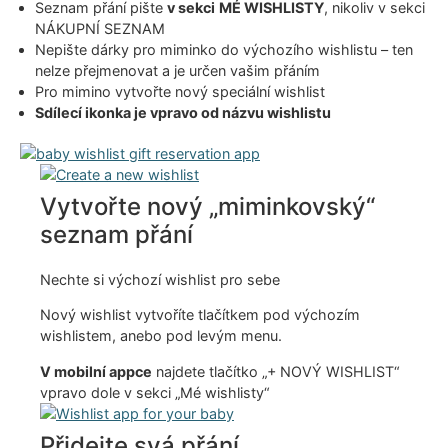
Seznam přání pište
v sekci
MÉ WISHLISTY
, nikoliv v sekci
NÁKUPNÍ SEZNAM
Nepište dárky pro miminko do výchozího wishlistu – ten
nelze přejmenovat a je určen vašim přáním
Pro mimino vytvořte nový speciální wishlist
Sdílecí ikonka je vpravo od názvu wishlistu
Vytvořte nový „miminkovský“
seznam přání
Nechte si výchozí wishlist pro sebe
Nový wishlist vytvoříte tlačítkem pod výchozím
wishlistem, anebo pod levým menu.
V mobilní appce
najdete tlačítko „+ NOVÝ WISHLIST“
vpravo dole v sekci „Mé wishlisty“
Přidejte svá přání