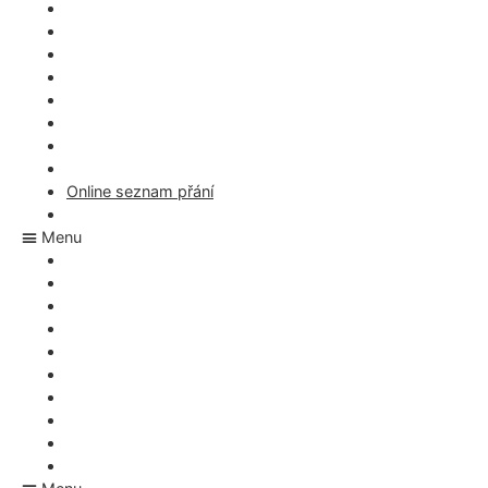
Aplikace na dárky
Svatební aplikace
Co si mám přát k narozeninám?
Rezervace svatebních darů
Appka na nákupní seznam
Co si mám přát k Vánocům
Seznam dárků – rezervace
Jakou adresu má Ježíšek
Online seznam přání
Dárky pro miminko
Menu
Appka na nákupní seznam
Co si mám přát k Vánocům
Seznam dárků – rezervace
Jakou adresu má Ježíšek
Online seznam přání
Dárky pro miminko
Kariéra ve Tvé zemi
Nabídka pro E-shopy
FAQ
Magazín