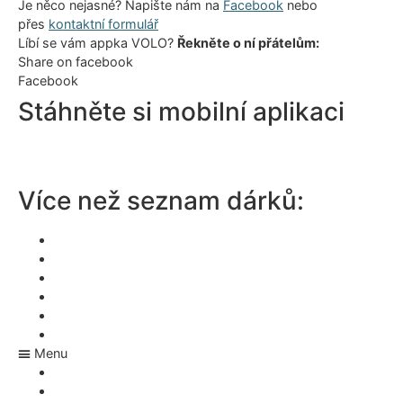
Je něco nejasné? Napište nám na
Facebook
nebo
přes
kontaktní formulář
Líbí se vám appka VOLO?
Řekněte o ní přátelům:
Share on facebook
Facebook
Stáhněte si mobilní aplikaci
Více než seznam dárků:
Wishlist aplikace
Vánoční aplikace
Aplikace na dárky
Svatební aplikace
Co si mám přát k narozeninám?
Rezervace svatebních darů
Menu
Wishlist aplikace
Vánoční aplikace