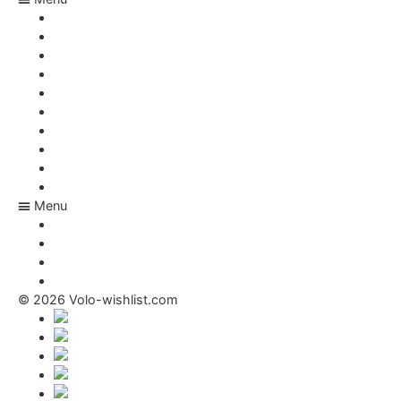
Appka na nákupní seznam
Co si mám přát k Vánocům
Seznam dárků – rezervace
Jakou adresu má Ježíšek
Online seznam přání
Dárky pro miminko
Kariéra ve Tvé zemi
Nabídka pro E-shopy
FAQ
Magazín
Menu
Kariéra ve Tvé zemi
Nabídka pro E-shopy
FAQ
Magazín
© 2026 Volo-wishlist.com