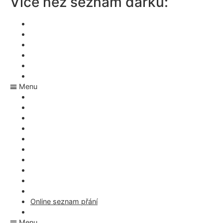
Více než seznam dárků:
Wishlist aplikace
Vánoční aplikace
Aplikace na dárky
Svatební aplikace
Co si mám přát k narozeninám?
Rezervace svatebních darů
Menu
Wishlist aplikace
Vánoční aplikace
Aplikace na dárky
Svatební aplikace
Co si mám přát k narozeninám?
Rezervace svatebních darů
Appka na nákupní seznam
Co si mám přát k Vánocům
Seznam dárků – rezervace
Jakou adresu má Ježíšek
Online seznam přání
Dárky pro miminko
Menu