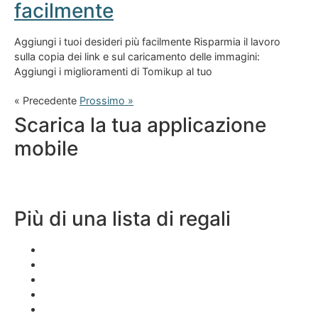
facilmente
Aggiungi i tuoi desideri più facilmente Risparmia il lavoro
sulla copia dei link e sul caricamento delle immagini:
Aggiungi i miglioramenti di Tomikup al tuo
« Precedente
Prossimo »
Scarica la tua applicazione
mobile
Più di una lista di regali
Lista dei desideri dell\’applicazione
App di Natale
Applicazione regalo
App per matrimoni
Cosa dovrei desiderare per il mio compleanno?