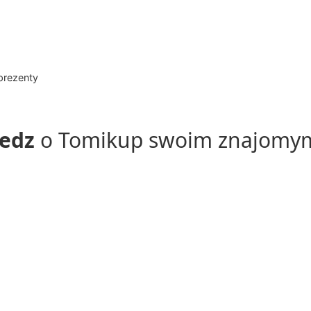
prezenty
edz
o Tomikup swoim znajomy