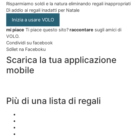
Risparmiamo soldi e la natura eliminando regali inappropriati
Dì addio ai regali inadatti per Natale
Inizia a usare VOLO
mi piace
Ti piace questo sito?
raccontare
sugli amici di
VOLO.
Condividi su facebook
Sdílet na Faceboku
Scarica la tua applicazione
mobile
Più di una lista di regali
Lista dei desideri dell\’applicazione
App di Natale
Applicazione regalo
App per matrimoni