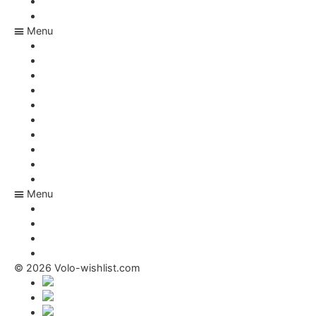
Online zoznam prianí
Darčeky pre bábätko
Menu
Appka na nákupný zoznam
Čo si mám želať k Vianociam
Zoznam darčekov – rezervácia
Akú adresu má Ježiško
Online zoznam prianí
Darčeky pre bábätko
Kariéra
E-shopy
FAQ
Magazín
Menu
Kariéra
E-shopy
FAQ
Magazín
© 2026 Volo-wishlist.com