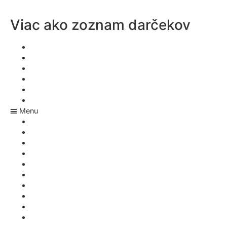
Viac ako zoznam darčekov
Wishlst aplikácia
Vianočná aplikácia
Aplikácia na darčeky
Svadobná aplikácia
Čo si mám želať k narodeninám?
Rezervácia svadobných darov
Menu
Wishlst aplikácia
Vianočná aplikácia
Aplikácia na darčeky
Svadobná aplikácia
Čo si mám želať k narodeninám?
Rezervácia svadobných darov
Appka na nákupný zoznam
Čo si mám želať k Vianociam
Zoznam darčekov – rezervácia
Akú adresu má Ježiško