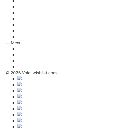
Akú adresu má Ježiško
Online zoznam prianí
Darčeky pre bábätko
Kariéra
E-shopy
FAQ
Magazín
Menu
Kariéra
E-shopy
FAQ
Magazín
© 2026 Volo-wishlist.com