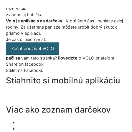
rezerváciu
zvládne aj babička
Volo je aplikácia na darčeky
, Ktorá šetrí čas i peniaze celej
rodiny. Za ušetrené peniaze môžete urobiť dobrý skutok
priamo v aplikácii.
Je čas si niečo priať:
Začať používať VOLO
páči sa
vám táto stránka?
Povedzte
o VOLO priateľom.
Share on facebook
Sdílet na Faceboku
Stiahnite si mobilnú aplikáciu
Viac ako zoznam darčekov
Wishlst aplikácia
Vianočná aplikácia