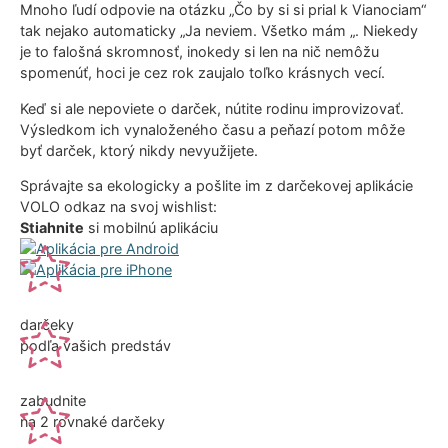
Mnoho ľudí odpovie na otázku „Čo by si si prial k Vianociam“
tak nejako automaticky „Ja neviem. Všetko mám „. Niekedy
je to falošná skromnosť, inokedy si len na nič nemôžu
spomenúť, hoci je cez rok zaujalo toľko krásnych vecí.
Keď si ale nepoviete o darček, nútite rodinu improvizovať.
Výsledkom ich vynaloženého času a peňazí potom môže
byť darček, ktorý nikdy nevyužijete.
Správajte sa ekologicky a pošlite im z darčekovej aplikácie
VOLO odkaz na svoj wishlist:
Stiahnite
si mobilnú aplikáciu
darčeky
podľa vašich predstáv
zabudnite
na 2 rovnaké darčeky