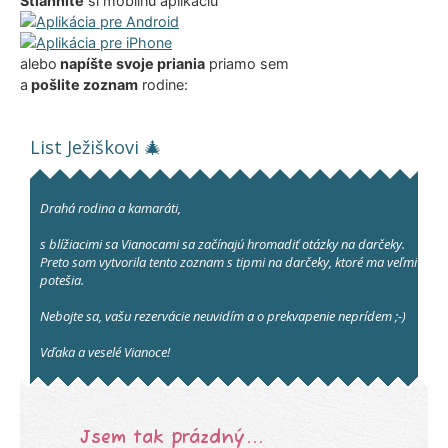
Stiahnite
si mobilnú aplikáciu
alebo
napíšte
svoje priania
priamo sem
a
pošlite zoznam
rodine: