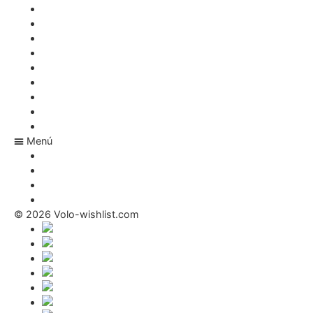
¿Qué debería desear para Navidad?
Lista de regalos – reserva
¿Cuál es la dirección de Santa Claus?
Lista de deseos en línea
Regalos para bebe
Carrera profesional
Tiendas electrónicas
Preguntas más frecuentes
Revista
Menú
Carrera profesional
Tiendas electrónicas
Preguntas más frecuentes
Revista
© 2026 Volo-wishlist.com