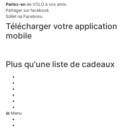
Parlez-en
de VOLO à vos amis.
Partager sur facebook
Sdílet na Faceboku
Télécharger votre application
mobile
Plus qu'une liste de cadeaux
Application Liste de souhaits
Application de Noël
Appli cadeau
Application de mariage
Que dois-je souhaiter pour mon anniversaire ?
Liste de cadeaux de mariage
Menu
Application Liste de souhaits
Application de Noël